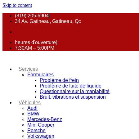
Skip to content
(819) 205-6904
34 Av. Gatineau, Gatineau, Qc
heures d'ouverture
7:30AM – 5:00PM
Services
Formulaires
Problème de frein
Problème de fuite de liquide
Questionnaire sur la maniabilité
Bruit, vibrations et suspension
Véhicules
Audi
BMW
Mercedes-Benz
Mini Cooper
Porsche
Volkswagen