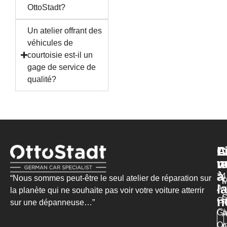
OttoStadt?
Un atelier offrant des
véhicules de
courtoisie est-il un
gage de service de
qualité?
L
C
A
r
n
v
à
34
“Nous sommes peut-être le seul atelier de réparation sur
M
F
l
Av
la planète qui ne souhaite pas voir votre voiture atterrir
S
C
n
Ga
sur une dépanneuse…”
Ga
Qc
p